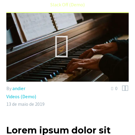
Slack Off (Demo)
Tocador


By
andier
0
de
Videos (Demo)
vídeo
13 de maio de 2019
Lorem ipsum dolor sit