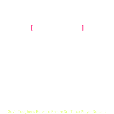
[
TECHNOLOGY
]
TEX PERKINS ON
HOW TO GET
INTO LIVE MUSIC
& MORE
Home
Videos (Demo)
Gov’t Toughens Rules to Ensure 3rd Telco Player Doesn’t