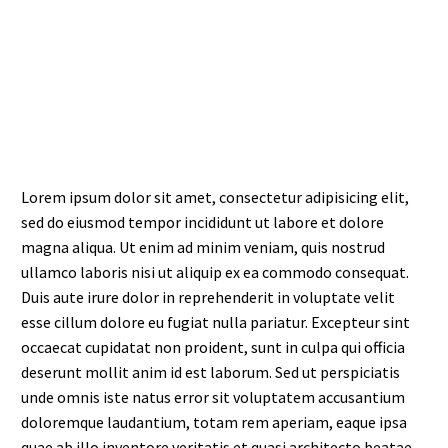
Lorem ipsum dolor sit amet, consectetur adipisicing elit,
sed do eiusmod tempor incididunt ut labore et dolore
magna aliqua. Ut enim ad minim veniam, quis nostrud
ullamco laboris nisi ut aliquip ex ea commodo consequat.
Duis aute irure dolor in reprehenderit in voluptate velit
esse cillum dolore eu fugiat nulla pariatur. Excepteur sint
occaecat cupidatat non proident, sunt in culpa qui officia
deserunt mollit anim id est laborum. Sed ut perspiciatis
unde omnis iste natus error sit voluptatem accusantium
doloremque laudantium, totam rem aperiam, eaque ipsa
quae ab illo inventore veritatis et quasi architecto beatae