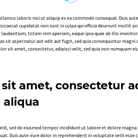
lamco laboris nisi ut aliquip ex ea commodo consequat. Duis aute i
 occaecat cupidatat non sunt in culpa qui officia deserunt mollit a
audantium, totam rem aperiam, eaque ipsa quae ab illo inventore v
 sit aspernatur aut odit aut fugit, sed quia consequuntur magni d
or sit amet, consectetur, adipisci velit, sed quia non numquam ei
it amet, consectetur adi
aliqua
elit, sed do eiusmod tempor incididunt ut labore et dolore magna
t. Duis aute irure dolor in reprehenderit in voluptate velit esse c