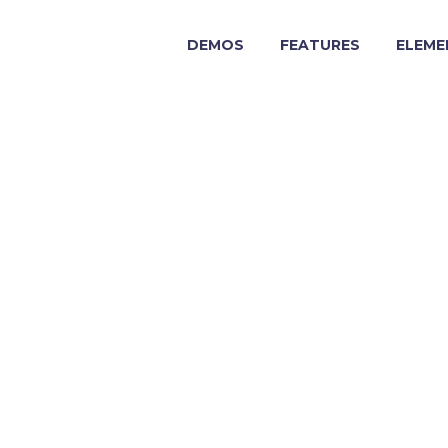
DEMOS
FEATURES
ELEME
ERKINS 
 INTO LIV
& MORE