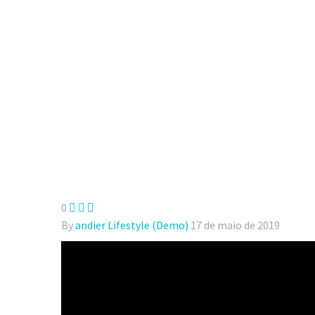
Lorem ipsum dolor sit a
Home
Lifest
0



By
andier
Lifestyle (Demo)
17 de maio de 2019