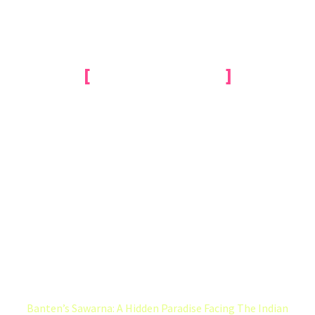
[
TECHNOLOGY
]
TEX PERKINS ON
HOW TO GET
INTO LIVE MUSIC
& MORE
Home
Lifestyle (Demo)
Banten’s Sawarna: A Hidden Paradise Facing The Indian