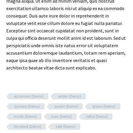
magna aliqua. Ut enim ad minim veniam, quis nostrud
exercitation ullamco laboris nisi ut aliquip ex ea commodo
consequat. Duis aute irure dolor in reprehenderit in
voluptate velit esse cillum dolore eu fugiat nulla pariatur.
Excepteur sint occaecat cupidatat non proident, sunt in
culpa qui officia deserunt mollit anim id est laborum. Sed ut
perspiciatis unde omnis iste natus error sit voluptatem
accusantium doloremque laudantium, totam rem aperiam,
eaque ipsa quae ab illo inventore veritatis et quasi
architecto beatae vitae dicta sunt explicabo.
accumsan (Demo)
aodio (Demo)
aornare (Demo)
auctor (Demo)
ipsum (Demo)
morbi (Demo)
nam (Demo)
tellus (Demo)
tincidunt (Demo)
velit (Demo)